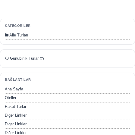
KATEGORİLER
Aile Turları
Günübirlik Turlar
(7)
ÇEREZ KULLANIM AYARLARINIZ
Çerez tercihlerinizi
belirleyin
.
BAĞLANTILAR
Daha fazla bilgi için
KVKK bilgilendirmemizi
,
çerez kullanım
ve
Ana Sayfa
gizlilik koşullarını
inceleyebilirsiniz.
Oteller
Paket Turlar
Zorunlu Çerezler
HER ZAMAN AKTIF
Diğer Linkler
Oturum yönetimi, güvenlik ve temel site işlevleri için gereklidir.
Diğer Linkler
Bu çerezler olmadan site düzgün çalışmaz ve devre dışı
Diğer Linkler
bırakılamaz.