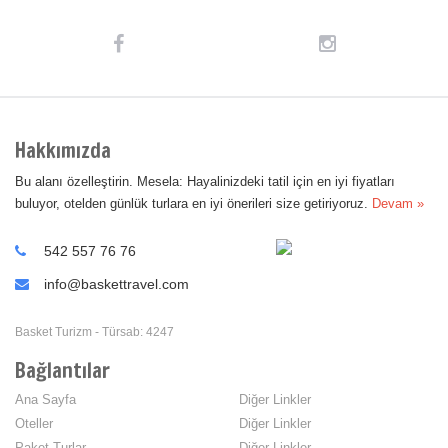
Tercihleri Kaydet
Hakkımızda
Bu alanı özelleştirin. Mesela: Hayalinizdeki tatil için en iyi fiyatları
buluyor, otelden günlük turlara en iyi önerileri size getiriyoruz.
Devam »
542 557 76 76
info@baskettravel.com
Basket Turizm - Türsab: 4247
Bağlantılar
Ana Sayfa
Diğer Linkler
Oteller
Diğer Linkler
Paket Turlar
Diğer Linkler