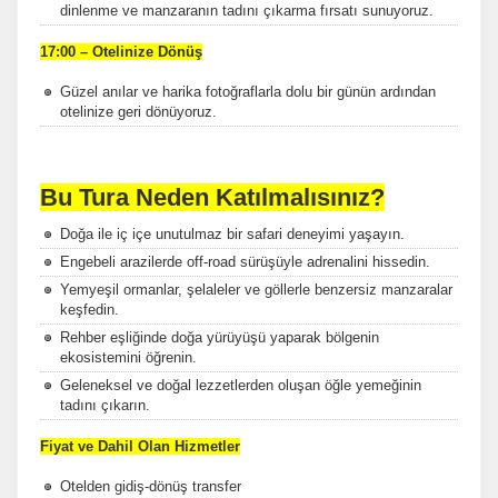
dinlenme ve manzaranın tadını çıkarma fırsatı sunuyoruz.
17:00 – Otelinize Dönüş
ÇEREZ KULLANIM AYARLARINIZ
Çerez tercihlerinizi
belirleyin
.
Güzel anılar ve harika fotoğraflarla dolu bir günün ardından
otelinize geri dönüyoruz.
Daha fazla bilgi için
KVKK bilgilendirmemizi
,
çerez kullanım
ve
gizlilik koşullarını
inceleyebilirsiniz.
Bu Tura Neden Katılmalısınız?
Zorunlu Çerezler
HER ZAMAN AKTIF
Doğa ile iç içe unutulmaz bir safari deneyimi yaşayın.
Oturum yönetimi, güvenlik ve temel site işlevleri için
Engebeli arazilerde off-road sürüşüyle adrenalini hissedin.
gereklidir. Bu çerezler olmadan site düzgün çalışmaz ve
Yemyeşil ormanlar, şelaleler ve göllerle benzersiz manzaralar
devre dışı bırakılamaz.
keşfedin.
Rehber eşliğinde doğa yürüyüşü yaparak bölgenin
ekosistemini öğrenin.
Geleneksel ve doğal lezzetlerden oluşan öğle yemeğinin
tadını çıkarın.
İstatistik Çerezleri
Ziyaretçilerin siteyi nasıl kullandığını anonim olarak ölçeriz.
Fiyat ve Dahil Olan Hizmetler
Hangi sayfaların popüler olduğunu ve kullanıcıların nerede
zorluk yaşadığını anlamamıza yardımcı olur.
Otelden gidiş-dönüş transfer