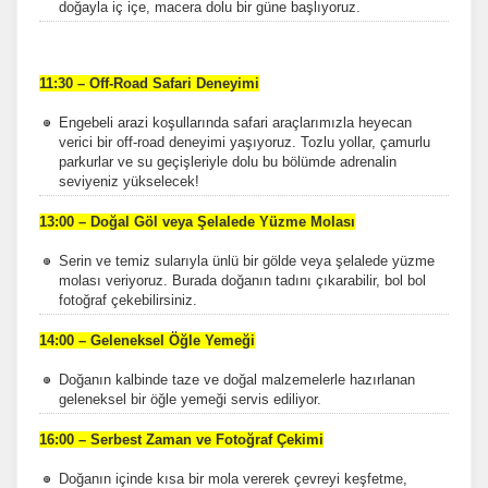
doğayla iç içe, macera dolu bir güne başlıyoruz.
11:30 – Off-Road Safari Deneyimi
Engebeli arazi koşullarında safari araçlarımızla heyecan
verici bir off-road deneyimi yaşıyoruz. Tozlu yollar, çamurlu
parkurlar ve su geçişleriyle dolu bu bölümde adrenalin
seviyeniz yükselecek!
13:00 – Doğal Göl veya Şelalede Yüzme Molası
Serin ve temiz sularıyla ünlü bir gölde veya şelalede yüzme
molası veriyoruz. Burada doğanın tadını çıkarabilir, bol bol
fotoğraf çekebilirsiniz.
14:00 – Geleneksel Öğle Yemeği
Doğanın kalbinde taze ve doğal malzemelerle hazırlanan
geleneksel bir öğle yemeği servis ediliyor.
16:00 – Serbest Zaman ve Fotoğraf Çekimi
Doğanın içinde kısa bir mola vererek çevreyi keşfetme,