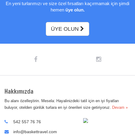
En yeni turlarımızı ve size özel fırsatları kaçırmamak için şimdi
hemen
üye olun.
ÜYE OLUN
Hakkımızda
Bu alanı özelleştirin. Mesela: Hayalinizdeki tatil için en iyi fiyatları
buluyor, otelden günlük turlara en iyi önerileri size getiriyoruz.
Devam »
542 557 76 76
info@baskettravel.com