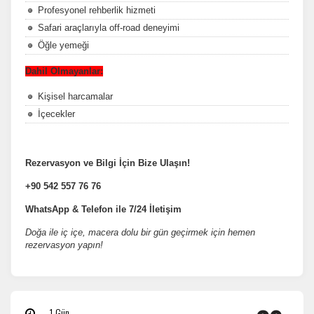
Profesyonel rehberlik hizmeti
Safari araçlarıyla off-road deneyimi
Öğle yemeği
Pazarlama Çerezleri
Dahil Olmayanlar:
Size ve ilgi alanlarınıza uygun reklamlar göstermek için
Kişisel harcamalar
kullanılır. Kapatırsanız reklamları görmeye devam edersiniz,
ancak daha az alakalı olabilirler.
İçecekler
Rezervasyon ve Bilgi İçin Bize Ulaşın!
+90 542 557 76 76
Tercihleri Kaydet
WhatsApp & Telefon ile 7/24 İletişim
Doğa ile iç içe, macera dolu bir gün geçirmek için hemen
rezervasyon yapın!
1 Gün