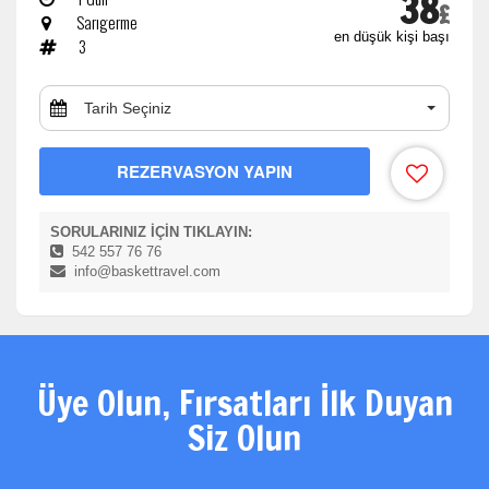
38
£
Sarıgerme
en düşük kişi başı
3
Tarih Seçiniz
REZERVASYON YAPIN
SORULARINIZ İÇİN TIKLAYIN:
542 557 76 76
info@baskettravel.com
Üye Olun, Fırsatları İlk Duyan
Siz Olun